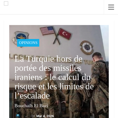
OPINIONS
La Turquie hors de
portée des missiles
iraniens : le calcul du
risque et les limites de
l’escalade
Bouchaïb El Bazi
On
Mar 4, 2026