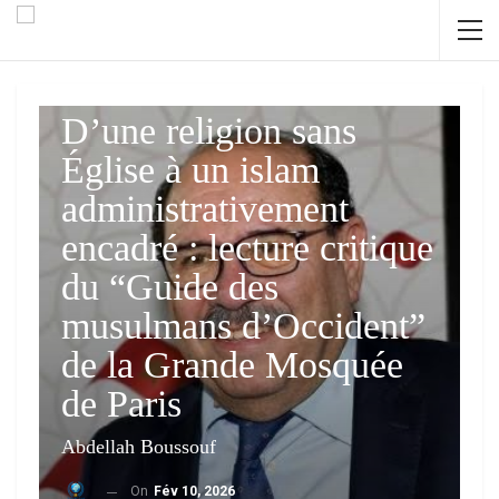
OPINIONS
D’une religion sans
Église à un islam
administrativement
encadré : lecture critique
du “Guide des
musulmans d’Occident”
de la Grande Mosquée
de Paris
Abdellah Boussouf
On
Fév 10, 2026