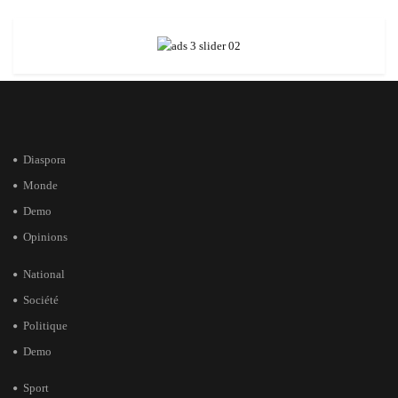
Diaspora
Monde
Demo
Opinions
National
Société
Politique
Demo
Sport