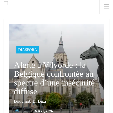
DIASPORA
Alerte à Vilvorde : la
Belgique confrontée au
spectre d’une insécurité
diffuse
Bouchaib El Bazi
On
Mai 23, 2026