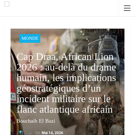
MONDE
Cap Draa, African Lion
2026 : au-delà du drame
humain, les implications
géostratégiques d’un
incident militaire sur le
flanc atlantique africain
Bouchaib El Bazi
On
Mai 14, 2026