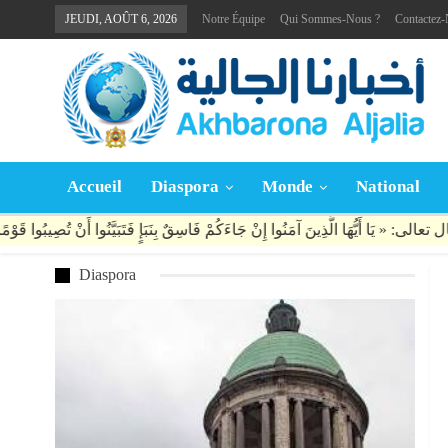
JEUDI, AOÛT 6, 2026
Notre Équipe
Qui Sommes-Nous ?
Contactez
Accueil
Diaspora
Monde
National
Diaspora