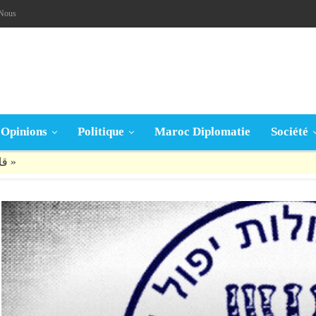
-Nous
Opinions
Politique
Maroc Diplomatie
Société
قال تعالى: « يَا أَيُّهَا الَّذِينَ آمَنُوا إِنْ جَاءَكُمْ فَاسِقٌ بِنَبَإٍ فَتَبَيَّنُوا أَنْ تُصِيبُوا قَوْمًا بِجَهَالَةٍ فَتُصْبِحُوا عَلَى مَا فَعَلْتُمْ نَادِمِينَ »