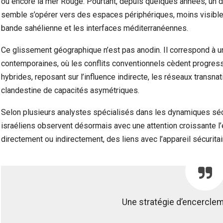
ou encore la mer Rouge. Pourtant, depuis quelques années, un 
semble s’opérer vers des espaces périphériques, moins visibles 
bande sahélienne et les interfaces méditerranéennes.
Ce glissement géographique n’est pas anodin. Il correspond à u
contemporaines, où les conflits conventionnels cèdent progres
hybrides, reposant sur l’influence indirecte, les réseaux transnat
clandestine de capacités asymétriques.
Selon plusieurs analystes spécialisés dans les dynamiques séc
israéliens observent désormais avec une attention croissante l’
directement ou indirectement, des liens avec l’appareil sécurita
Une stratégie d’encercle