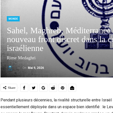
MONDE
Sahel, Maghreb, Méditerranée 
nouveau front discret dans la c
israélienne
Rime Medaghri
On
Mai 9, 2026
Marocains Du Monde : Le Maroc Investit-Il
Dra
Suffisamment Dans Les Enfants De Sa…
Ac
Share
Pendant plusieurs décennies, la rivalité structurelle entre Israël
essentiellement déployée dans un espace bien identifié : le Levant