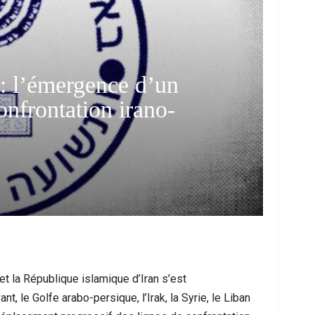
: l’émergence d’un
onfrontation irano-
me À Nador : Les Circonstances D’un
Mort D’un Resso
cident De Quad Qui Bouleverse La…
Interpel
 et la République islamique d’Iran s’est
, le Golfe arabo-persique, l’Irak, la Syrie, le Liban