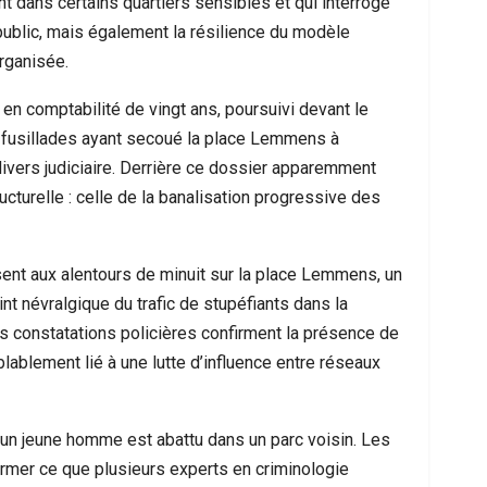
t dans certains quartiers sensibles et qui interroge
 public, mais également la résilience du modèle
rganisée.
t en comptabilité de vingt ans, poursuivi devant le
s fusillades ayant secoué la place Lemmens à
divers judiciaire. Derrière ce dossier apparemment
cturelle : celle de la banalisation progressive des
sent aux alentours de minuit sur la place Lemmens, un
nt névralgique du trafic de stupéfiants dans la
 constatations policières confirment la présence de
lablement lié à une lutte d’influence entre réseaux
 un jeune homme est abattu dans un parc voisin. Les
irmer ce que plusieurs experts en criminologie