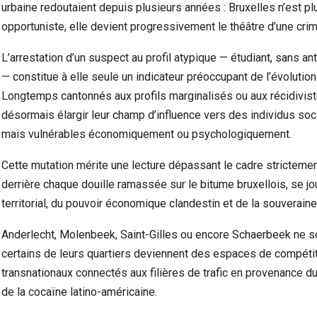
urbaine redoutaient depuis plusieurs années : Bruxelles n’est pl
opportuniste, elle devient progressivement le théâtre d’une crimin
L’arrestation d’un suspect au profil atypique — étudiant, sans a
— constitue à elle seule un indicateur préoccupant de l’évoluti
Longtemps cantonnés aux profils marginalisés ou aux récidivis
désormais élargir leur champ d’influence vers des individus soci
mais vulnérables économiquement ou psychologiquement.
Cette mutation mérite une lecture dépassant le cadre strictement
derrière chaque douille ramassée sur le bitume bruxellois, se jou
territorial, du pouvoir économique clandestin et de la souverainet
Anderlecht, Molenbeek, Saint-Gilles ou encore Schaerbeek ne so
certains de leurs quartiers deviennent des espaces de compétit
transnationaux connectés aux filières de trafic en provenance du
de la cocaïne latino-américaine.