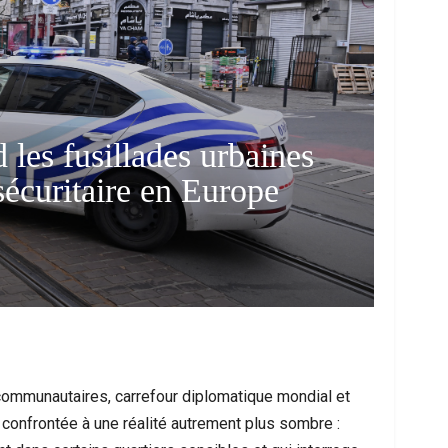
 les fusillades urbaines
sécuritaire en Europe
me À Nador : Les Circonstances D’un
Mort D’un Resso
cident De Quad Qui Bouleverse La…
Interpel
s communautaires, carrefour diplomatique mondial et
i confrontée à une réalité autrement plus sombre :