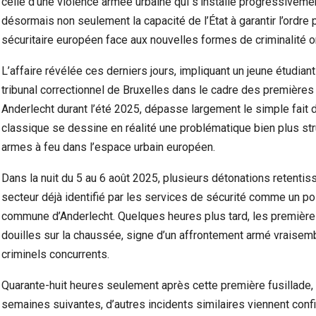
celle d’une violence armée urbaine qui s’installe progressivemen
désormais non seulement la capacité de l’État à garantir l’ordre
sécuritaire européen face aux nouvelles formes de criminalité o
L’affaire révélée ces derniers jours, impliquant un jeune étudian
tribunal correctionnel de Bruxelles dans le cadre des première
Anderlecht durant l’été 2025, dépasse largement le simple fait 
classique se dessine en réalité une problématique bien plus stru
armes à feu dans l’espace urbain européen.
Dans la nuit du 5 au 6 août 2025, plusieurs détonations retentis
secteur déjà identifié par les services de sécurité comme un poi
commune d’Anderlecht. Quelques heures plus tard, les premières
douilles sur la chaussée, signe d’un affrontement armé vraisemb
criminels concurrents.
Quarante-huit heures seulement après cette première fusillade,
semaines suivantes, d’autres incidents similaires viennent conf