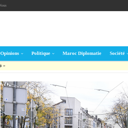
-Nous
Opinions
Politique
Maroc Diplomatie
Société
قال تعالى: « يَا أَيُّهَا الَّذِينَ آمَنُوا إِنْ جَاءَكُمْ فَاسِقٌ بِنَبَإٍ فَتَبَيَّنُوا أَنْ تُصِيبُوا قَوْمًا بِجَهَالَةٍ فَتُصْبِحُوا عَلَى مَا فَعَلْتُمْ نَادِمِينَ »