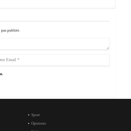
a pas publiée.
t.
Sport
Opinions