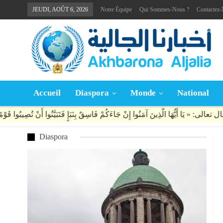
JEUDI, AOÛT 6, 2026
Notre Équipe
Qui Sommes-Nous ?
Contactez
Accueil
Diaspora
Monde
National
Diaspora