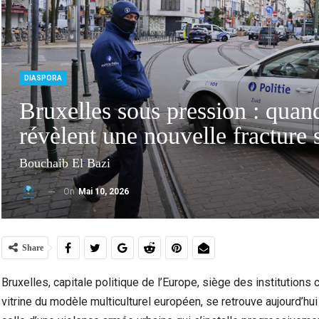
DIASPORA
Bruxelles sous pression : quand
révèlent une nouvelle fracture 
Bouchaib El Bazi
On
Mai 10, 2026
Marocains Du Monde : Le Maroc Investit-Il
Dra
Suffisamment Dans Les Enfants De Sa…
Ac
Share
Bruxelles, capitale politique de l’Europe, siège des institution
vitrine du modèle multiculturel européen, se retrouve aujourd’hu