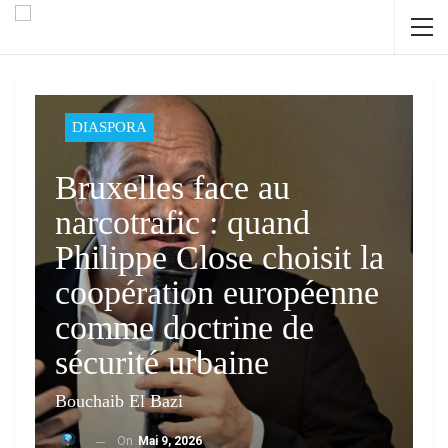
DIASPORA
Bruxelles face au
narcotrafic : quand
Philippe Close choisit la
coopération européenne
comme doctrine de
sécurité urbaine
Bouchaib El Bazi
On
Mai 9, 2026