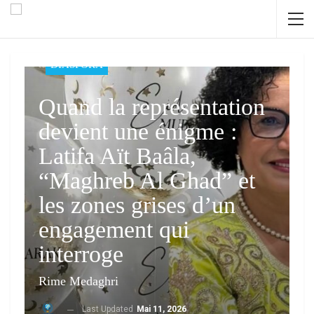
DIASPORA
Quand la représentation
devient une énigme :
Latifa Aït Baâla,
“Maghreb Al Ghad” et
les zones grises d’un
engagement qui
interroge
Rime Medaghri
Last Updated
Mai 11, 2026