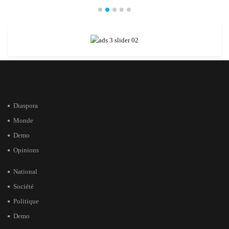
Diaspora
Monde
Demo
Opinions
National
Société
Politique
Demo