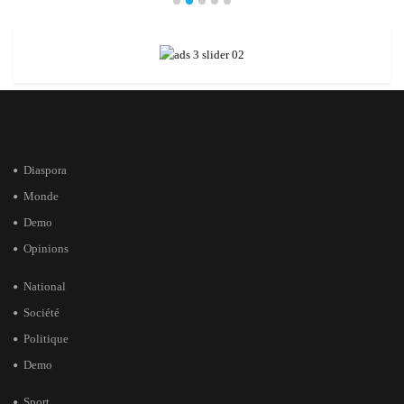
Diaspora
Monde
Demo
Opinions
National
Société
Politique
Demo
Sport