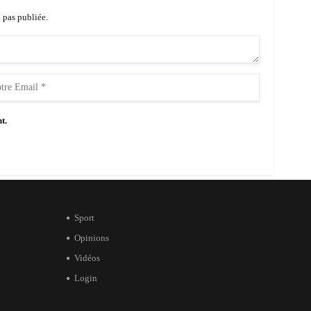
a pas publiée.
t.
Sport
Opinions
Vidéos
Login