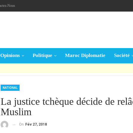
actez-Nous
Opinions
Politique
Maroc Diplomatie
Société
قال تعالى: « يَا أَيُّهَا الَّذِينَ آمَنُوا إِنْ جَاءَكُمْ فَاسِقٌ بِنَبَإٍ فَتَبَيَّنُوا أَنْ تُصِيبُوا قَوْمًا بِجَهَالَةٍ فَتُصْبِحُوا عَلَى مَا فَعَلْتُمْ نَادِمِينَ »
NATIONAL
La justice tchèque décide de relâc
Muslim
On
Fév 27, 2018