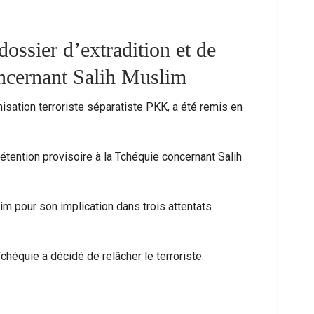
ossier d’extradition et de
oncernant Salih Muslim
nisation terroriste séparatiste PKK, a été remis en
détention provisoire à la Tchéquie concernant Salih
 Les Messages Qui Poussent Au Départ, Le
Ceuta Face À Un
im pour son implication dans trois attentats
Miroir D’un Malaise Social Plus…
Entre U
chéquie a décidé de relâcher le terroriste.