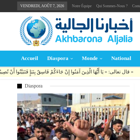
VENDREDI, AOÛT 7, 2026
Notre Équipe
Qui Sommes-Nous ?
Cont
Accueil
Diaspora
Monde
National
Diaspora