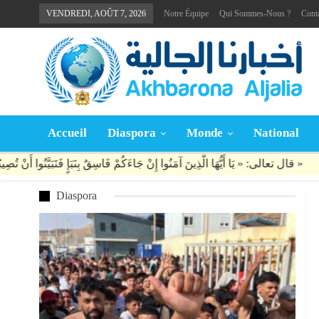
VENDREDI, AOÛT 7, 2026
Notre Équipe
Qui Sommes-Nous ?
Cont
Accueil
Diaspora
Monde
National
Diaspora