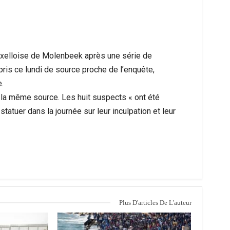
xelloise de Molenbeek après une série de
ppris ce lundi de source proche de l’enquête,
.
 la même source. Les huit suspects « ont été
tatuer dans la journée sur leur inculpation et leur
 Les Messages Qui Poussent Au Départ, Le
Ceuta Face À Un
Miroir D’un Malaise Social Plus…
Entre U
Plus D'articles De L'auteur