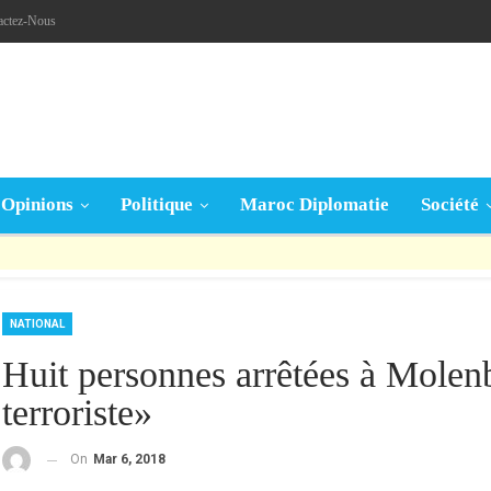
actez-Nous
Opinions
Politique
Maroc Diplomatie
Société
قال تعالى: « يَا أَيُّهَا الَّذِينَ آمَنُوا إِنْ جَاءَكُمْ فَاسِقٌ بِنَبَإٍ فَتَبَيَّنُوا أَنْ تُصِيبُوا قَوْمًا بِجَهَالَةٍ فَتُصْبِحُوا عَلَى مَا فَعَلْتُمْ نَادِمِينَ »
NATIONAL
Huit personnes arrêtées à Molen
terroriste»
On
Mar 6, 2018