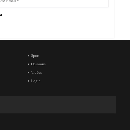
t.
Sport
Opinions
Vidéos
Login