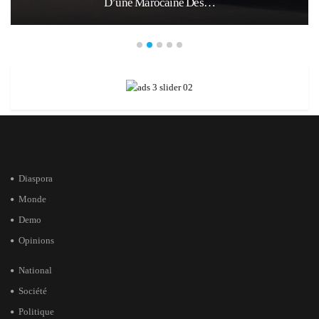
D’une Marocaine Des…
Diaspora
Monde
Demo
Opinions
National
Société
Politique