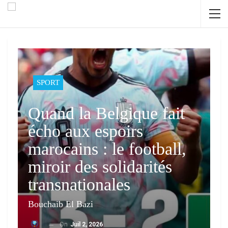
SPORT
Quand la Belgique fait
écho aux espoirs
marocains : le football,
miroir des solidarités
transnationales
Bouchaib El Bazi
On
Juil 2, 2026