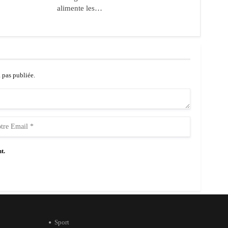
alimente les…
a pas publiée.
t.
Sport