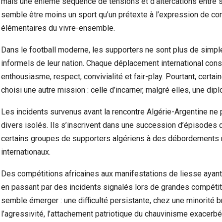
mais une énième séquence de tensions et d’altercations entre sup
semble être moins un sport qu’un prétexte à l’expression de c
élémentaires du vivre-ensemble.
Dans le football moderne, les supporters ne sont plus de simp
informels de leur nation. Chaque déplacement international cons
enthousiasme, respect, convivialité et fair-play. Pourtant, cert
choisi une autre mission : celle d’incarner, malgré elles, une dip
Les incidents survenus avant la rencontre Algérie-Argentine n
divers isolés. Ils s’inscrivent dans une succession d’épisodes q
certains groupes de supporters algériens à des débordements r
internationaux.
Des compétitions africaines aux manifestations de liesse ayant
en passant par des incidents signalés lors de grandes compéti
semble émerger : une difficulté persistante, chez une minorité br
l’agressivité, l’attachement patriotique du chauvinisme exacerbé