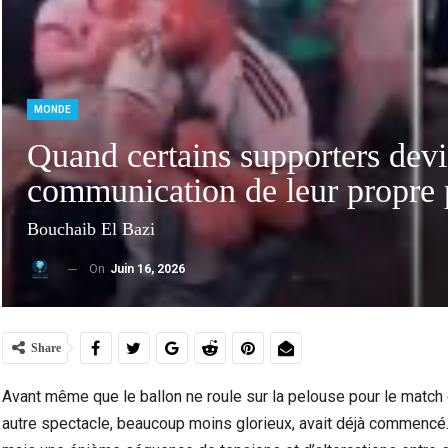
MONDE
Quand certains supporters devi
communication de leur propre 
Bouchaib El Bazi
On
Juin 16, 2026
Ceuta Face À La Crise Des Mineurs Migrants :
Violen
Entre Urgence Humanitaire, Tensions…
Share
Avant même que le ballon ne roule sur la pelouse pour le match o
autre spectacle, beaucoup moins glorieux, avait déjà commencé