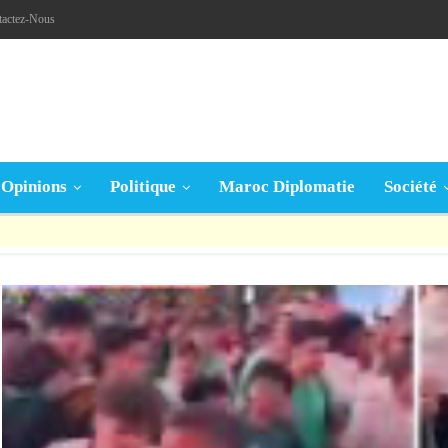
tactez-Nous
Opinions
Politique
Maroc Diplomatie
Société
قال تعالى: « يَا أَيُّهَا الَّذِينَ آمَنُوا إِنْ جَاءَكُمْ فَاسِقٌ بِنَبَإٍ فَتَبَيَّنُوا أَنْ تُصِيبُوا قَوْمًا بِجَهَالَةٍ فَتُصْبِحُوا عَلَى مَا فَعَلْتُمْ نَادِمِينَ »