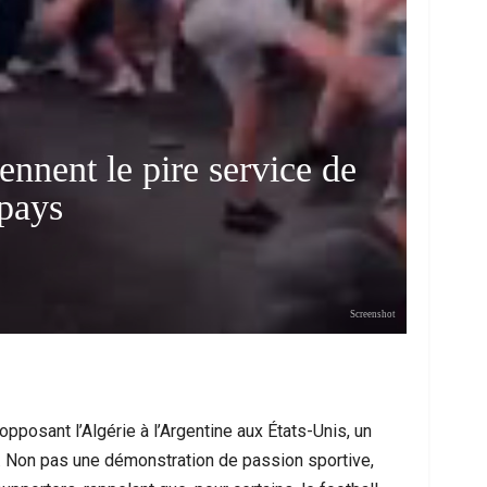
ennent le pire service de
pays
ce Urbaine À Bruxelles : Quand Un Geste
Ceuta : Les Mess
Screenshot
Anodin Révèle Les Fractures…
Miroir D’
pposant l’Algérie à l’Argentine aux États-Unis, un
. Non pas une démonstration de passion sportive,