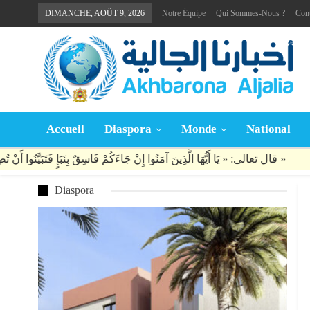
DIMANCHE, AOÛT 9, 2026
Notre Équipe
Qui Sommes-Nous ?
Con
Accueil
Diaspora
Monde
National
Diaspora