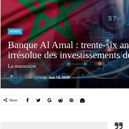
MONDE
Banque Al Amal : trente-six ans
irrésolue des investissements
La marocaine
Last Updated
Juin 14, 2026
Marocains Du Monde : Le Maroc Investit-Il
Dra
Suffisamment Dans Les Enfants De Sa…
Ac
Share