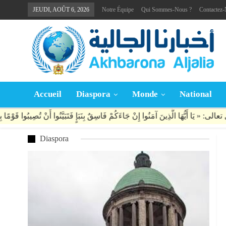
JEUDI, AOÛT 6, 2026
Notre Équipe
Qui Sommes-Nous ?
Contactez
Accueil
Diaspora
Monde
National
Diaspora