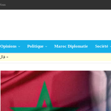
-Nous
Opinions
Politique
Maroc Diplomatie
Société
قال تعالى: « يَا أَيُّهَا الَّذِينَ آمَنُوا إِنْ جَاءَكُمْ فَاسِقٌ بِنَبَإٍ فَتَبَيَّنُوا أَنْ تُصِيبُوا قَوْمًا بِجَهَالَةٍ فَتُصْبِحُوا عَلَى مَا فَعَلْتُمْ نَادِمِينَ »