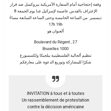
‌وقفة إحتجاجية أمام السفارة الأمريكية ببروكسل ضد قرار
الإعتراف بالقدس عاصمة لإسرائيل غدا يوم الجمعة 8
ديسمبر من الساعة الخامسة وحتى الساعة السابعة مساءً
17h 19h
ألعنوان هو
Boulevard du Régent , 27
Bruxelles 1000
تنظيم ألجالية الفلسطينية ببلجيكا ولكسمبورغ
شكرًا للمشاركة وتوزيع الدعوة على معارفكم
INVITATION à tous et à toutes
Un rassemblement de protestation
contre la décision américaine