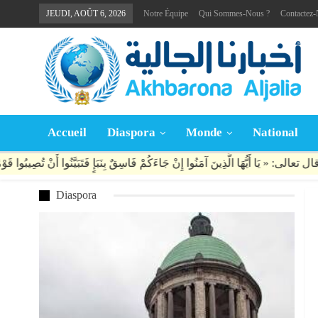
JEUDI, AOÛT 6, 2026
Notre Équipe
Qui Sommes-Nous ?
Contactez
Accueil
Diaspora
Monde
National
Diaspora