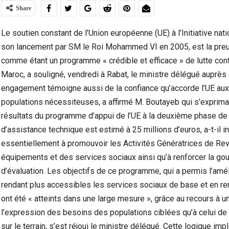
Share
Le soutien constant de l’Union européenne (UE) à l’Initiative n
son lancement par SM le Roi Mohammed VI en 2005, est la preuve
comme étant un programme « crédible et efficace » de lutte contre
Maroc, a souligné, vendredi à Rabat, le ministre délégué auprès 
engagement témoigne aussi de la confiance qu’accorde l’UE aux
populations nécessiteuses, a affirmé M. Boutayeb qui s’exprima
résultats du programme d’appui de l’UE à la deuxième phase de 
d’assistance technique est estimé à 25 millions d’euros, a-t-il i
essentiellement à promouvoir les Activités Génératrices de Reve
Marocains Du Monde : Le Maroc Investit-Il
Dra
Suffisamment Dans Les Enfants De Sa…
Ac
équipements et des services sociaux ainsi qu’à renforcer la go
d’évaluation. Les objectifs de ce programme, qui a permis l’amé
rendant plus accessibles les services sociaux de base et en ren
ont été « atteints dans une large mesure », grâce au recours à u
l’expression des besoins des populations ciblées qu’à celui de
sur le terrain, s’est réjoui le ministre délégué. Cette logique im