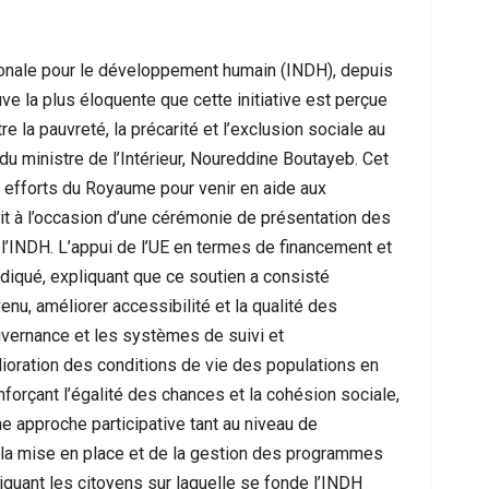
ationale pour le développement humain (INDH), depuis
 la plus éloquente que cette initiative est perçue
 la pauvreté, la précarité et l’exclusion sociale au
du ministre de l’Intérieur, Noureddine Boutayeb. Cet
 efforts du Royaume pour venir en aide aux
it à l’occasion d’une cérémonie de présentation des
l’INDH. L’appui de l’UE en termes de financement et
ndiqué, expliquant que ce soutien a consisté
nu, améliorer accessibilité et la qualité des
me À Nador : Les Circonstances D’un
Mort D’un Resso
cident De Quad Qui Bouleverse La…
Interpel
uvernance et les systèmes de suivi et
lioration des conditions de vie des populations en
forçant l’égalité des chances et la cohésion sociale,
ne approche participative tant au niveau de
 la mise en place et de la gestion des programmes
pliquant les citoyens sur laquelle se fonde l’INDH