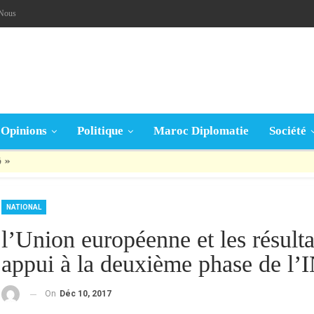
-Nous
Opinions
Politique
Maroc Diplomatie
Société
قال تعالى: « يَا أَيُّهَا الَّذِينَ آمَنُوا إِنْ جَاءَكُمْ فَاسِقٌ بِنَبَإٍ فَتَبَيَّنُوا أَنْ تُصِيبُوا قَوْمًا بِجَهَالَةٍ فَتُصْبِحُوا عَلَى مَا فَعَلْتُمْ نَادِمِينَ »
NATIONAL
l’Union européenne et les résul
appui à la deuxième phase de l
On
Déc 10, 2017