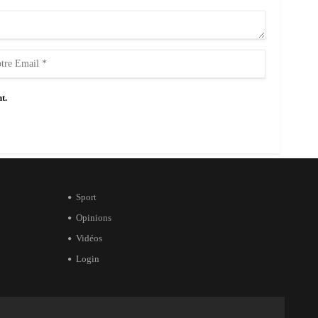
t.
Sport
Opinions
Vidéos
Login