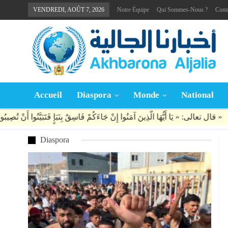
VENDREDI, AOÛT 7, 2026
Notre Équipe
Qui Sommes-Nous ?
Cont
Accueil
Diaspora
Monde
National
Diaspora