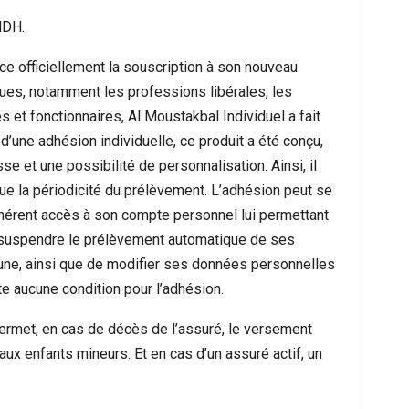
MDH.
ce officiellement la souscription à son nouveau
ues, notamment les professions libérales, les
s et fonctionnaires, Al Moustakbal Individuel a fait
é d’une adhésion individuelle, ce produit a été conçu,
 et une possibilité de personnalisation. Ainsi, il
que la périodicité du prélèvement. L’adhésion peut se
adhérent accès à son compte personnel lui permettant
 suspendre le prélèvement automatique de ses
 Les Messages Qui Poussent Au Départ, Le
Ceuta Face À Un
ucune, ainsi que de modifier ses données personnelles
Miroir D’un Malaise Social Plus…
Entre U
te aucune condition pour l’adhésion.
permet, en cas de décès de l’assuré, le versement
aux enfants mineurs. Et en cas d’un assuré actif, un