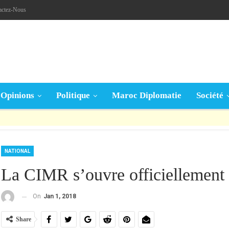
actez-Nous
Opinions
Politique
Maroc Diplomatie
Société
قال تعالى: « يَا أَيُّهَا الَّذِينَ آمَنُوا إِنْ جَاءَكُمْ فَاسِقٌ بِنَبَإٍ فَتَبَيَّنُوا أَنْ تُصِيبُوا قَوْمًا بِجَهَالَةٍ فَتُصْبِحُوا عَلَى مَا فَعَلْتُمْ نَادِمِينَ »
NATIONAL
La CIMR s’ouvre officiellement a
On
Jan 1, 2018
Share