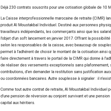
Déjà 230 contrats souscrits pour une cotisation globale de 10 
La Caisse interprofessionnelle marocaine de retraite (CIMR) lan
produit Al Moustakbal Individuel. Destiné aux personnes physiq
travailleurs indépendants, les commerçants ainsi que les salarié
l’objet d’un soft lancement en janvier 2017. Offrant la possibilit
selon les responsables de la caisse, avec beaucoup de souplesse
permet à l’adhérent de choisir le montant de la cotisation ainsi 
faire directement à travers le portail de la CIMR qui donne à l’
de réaliser des versements exceptionnels sans plafonnement,
Violence Urbaine À Bruxelles : Quand Un Geste
Ceuta :
contributions, d’en demander la restitution sans justification a
Anodin Révèle Les Fractures…
ou coordonnées bancaires. Autre souplesse à signaler : il n’exis
Comme tout autre contrat de retraite, Al Moustakbal Individuel 
d’une pension de réversion au conjoint survivant et une pension 
capital aux héritiers.