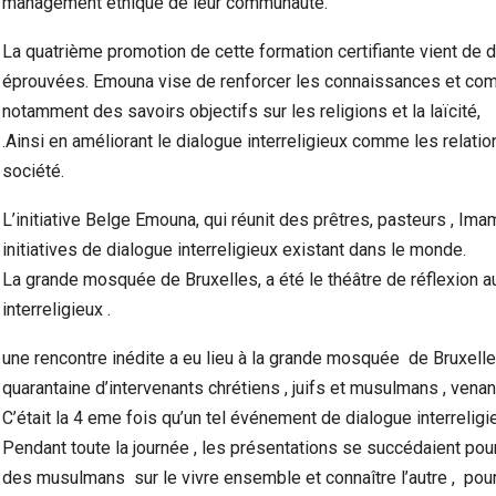
management éthique de leur communauté.
La quatrième promotion de cette formation certifiante vient d
éprouvées. Emouna vise de renforcer les connaissances et comp
notamment des savoirs objectifs sur les religions et la laïcité,
.Ainsi en améliorant le dialogue interreligieux comme les relati
société.
L’initiative Belge Emouna, qui réunit des prêtres, pasteurs , Ima
initiatives de dialogue interreligieux existant dans le monde.
La grande mosquée de Bruxelles, a été le théâtre de réflexion aux
interreligieux .
une rencontre inédite a eu lieu à la grande mosquée de Bruxelles
quarantaine d’intervenants chrétiens , juifs et musulmans , venant
C’était la 4 eme fois qu’un tel événement de dialogue interrelig
Pendant toute la journée , les présentations se succédaient pour
des musulmans sur le vivre ensemble et connaître l’autre , pour 