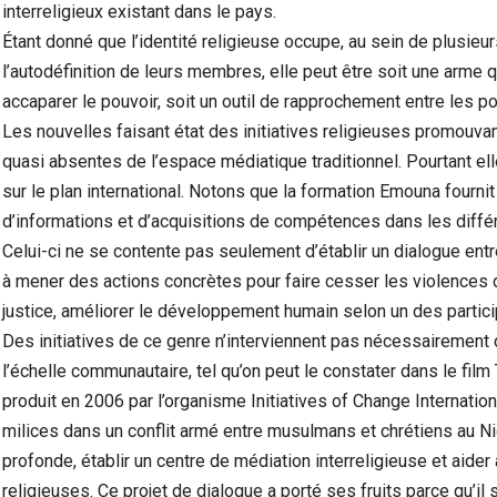
interreligieux existant dans le pays.
Étant donné que l’identité religieuse occupe, au sein de plusieu
l’autodéfinition de leurs membres, elle peut être soit une arme 
accaparer le pouvoir, soit un outil de rapprochement entre les po
Les nouvelles faisant état des initiatives religieuses promouvan
quasi absentes de l’espace médiatique traditionnel. Pourtant ell
sur le plan international. Notons que la formation Emouna fournit
d’informations et d’acquisitions de compétences dans les diff
Celui-ci ne se contente pas seulement d’établir un dialogue entr
à mener des actions concrètes pour faire cesser les violences
justice, améliorer le développement humain selon un des partici
Des initiatives de ce genre n’interviennent pas nécessairement 
l’échelle communautaire, tel qu’on peut le constater dans le fil
produit en 2006 par l’organisme Initiatives of Change Internation
milices dans un conflit armé entre musulmans et chrétiens au Ni
profonde, établir un centre de médiation interreligieuse et aide
religieuses. Ce projet de dialogue a porté ses fruits parce qu’il s