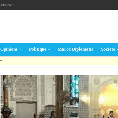
tactez-Nous
Opinions
Politique
Maroc Diplomatie
Société
قال تعالى: « يَا أَيُّهَا الَّذِينَ آمَنُوا إِنْ جَاءَكُمْ فَاسِقٌ بِنَبَإٍ فَتَبَيَّنُوا أَنْ تُصِيبُوا قَوْمًا بِجَهَالَةٍ فَتُصْبِحُوا عَلَى مَا فَعَلْتُمْ نَادِمِينَ »