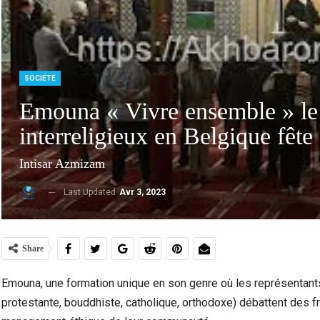
SOCIÉTÉ
Emouna « Vivre ensemble » l
interreligieux en Belgique fête
Intisar Azmizam
Last Updated
Avr 3, 2023
Ceuta Face À La Crise Des Mineurs Migrants :
Violen
Entre Urgence Humanitaire, Tensions…
Share
Emouna, une formation unique en son genre où les représentants 
protestante, bouddhiste, catholique, orthodoxe) débattent des fr