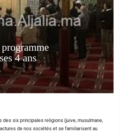
e programme
 ses 4 ans
ce Urbaine À Bruxelles : Quand Un Geste
Ceuta : Les Mess
Anodin Révèle Les Fractures…
Miroir D’
des six principales religions (juive, musulmane,
actures de nos sociétés et se familiarisent au