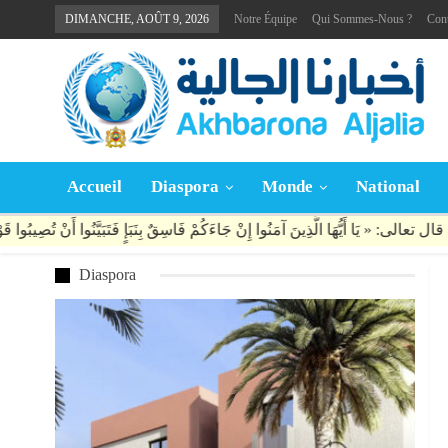
DIMANCHE, AOÛT 9, 2026
Notre Équipe
Qui Sommes-Nous ?
Con
Accueil
Diaspora
Monde
National
Diaspora