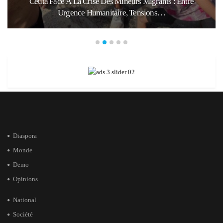
Ceuta Face À La Crise Des Mineurs Migrants : Entre
Urgence Humanitaire, Tensions…
Diaspora
Monde
Demo
Opinions
National
Société