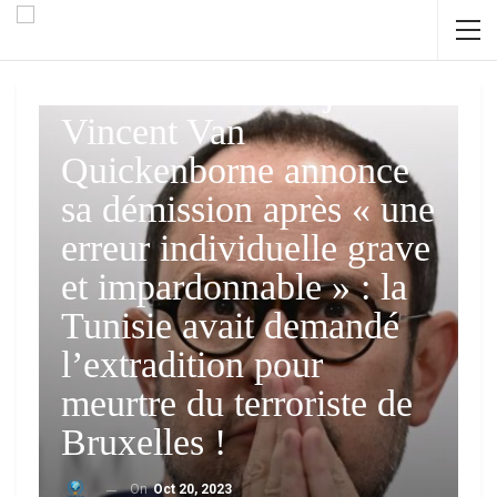
MONDE
Le ministre de la justice
Vincent Van
Quickenborne annonce
sa démission après « une
erreur individuelle grave
et impardonnable » : la
Tunisie avait demandé
l’extradition pour
meurtre du terroriste de
Bruxelles !
On
Oct 20, 2023