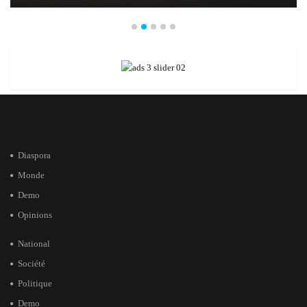
Diaspora
Monde
Demo
Opinions
National
Société
Politique
Demo