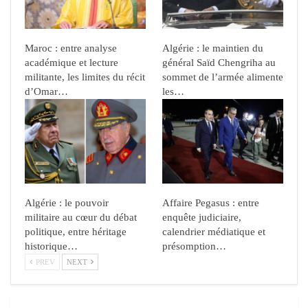
Maroc : entre analyse
Algérie : le maintien du
académique et lecture
général Saïd Chengriha au
militante, les limites du récit
sommet de l’armée alimente
d’Omar…
les…
Algérie : le pouvoir
Affaire Pegasus : entre
militaire au cœur du débat
enquête judiciaire,
politique, entre héritage
calendrier médiatique et
historique…
présomption…
PREV
NEXT