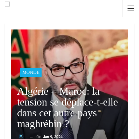
MONDE
Algérie – Maroc: la
tension se déplace-t-elle
dans cet autre pays
maghrébin ?
On
Jan 9, 2024