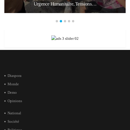
Urgence Humanitaire, Tensions…
Diaspora
Monde
Demo
Opinions
National
Société
Politique