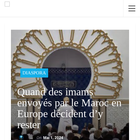
DIASPORA
Quand des imams
envoyés par le Maroc en
Europe décident d’y
rester
On
Mai 1, 2024