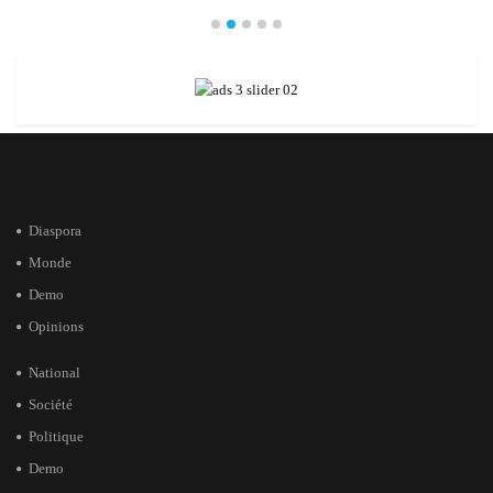
Diaspora
Monde
Demo
Opinions
National
Société
Politique
Demo