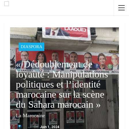
DIASPORA
« Dédoublement de
loyauté : Manipulations
politiques et l’identité
marocaine sur la scène
du Sahara marocain »
La Marocaine
On
Juin 1, 2024