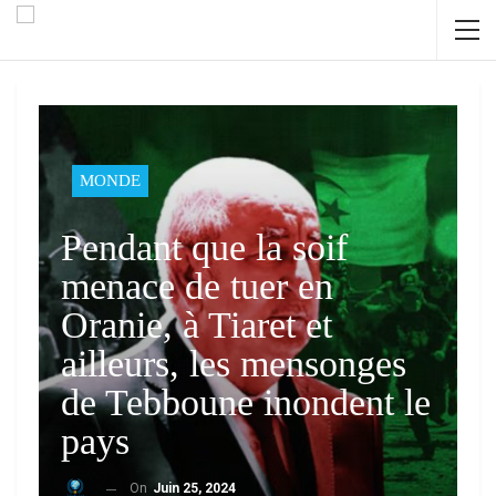
MONDE
Pendant que la soif
menace de tuer en
Oranie, à Tiaret et
ailleurs, les mensonges
de Tebboune inondent le
pays
On
Juin 25, 2024