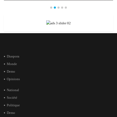
Diaspora
Monde
Demo
Opinions
National
Société
Politique
Demo