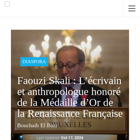
DIASPORA
Faouzi Skali : L’écrivain
et anthropologue honoré
de la Médaille d’Or de
la Renaissance Française
Bouchaib El Bazi
Last Updated
Oct 17, 2024