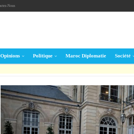
actez-Nous
Opinions
Politique
Maroc Diplomatie
Société
قال تعالى: « يَا أَيُّهَا الَّذِينَ آمَنُوا إِنْ جَاءَكُمْ فَاسِقٌ بِنَبَإٍ فَتَبَيَّنُوا أَنْ تُصِيبُوا قَوْمًا بِجَهَالَةٍ فَتُصْبِحُوا عَلَى مَا فَعَلْتُمْ نَادِمِينَ »