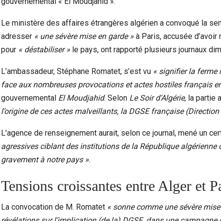
gouvernemental « El Moudjahid ».
Le ministère des affaires étrangères algérien a convoqué la s
adresser
« une sévère mise en garde »
à Paris, accusée d’avoi
pour
« déstabiliser »
le pays, ont rapporté plusieurs journaux d
L’ambassadeur, Stéphane Romatet, s’est vu
« signifier la ferme
face aux nombreuses provocations et actes hostiles français en d
gouvernemental
El Moudjahid
. Selon
Le Soir d’Algérie
, la partie
l’origine de ces actes malveillants, la DGSE française (Direction 
L’agence de renseignement aurait, selon ce journal, mené un cer
agressives ciblant des institutions de la République algérienne d
gravement à notre pays »
.
Tensions croissantes entre Alger et P
La convocation de M. Romatet
« sonne comme une sévère mise e
révélations sur l’implication (de la) DGSE, dans une campagne d