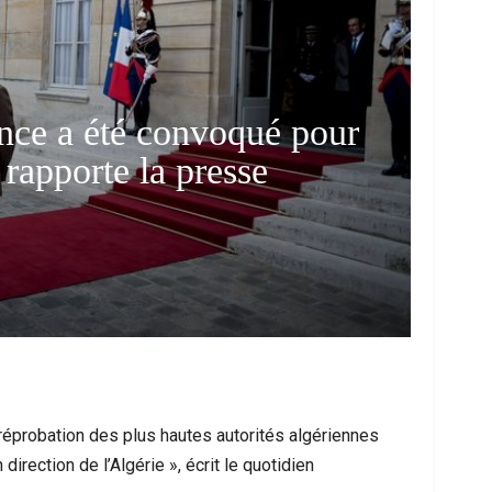
ance a été convoqué pour
rapporte la presse
 Les Messages Qui Poussent Au Départ, Le
Ceuta Face À Un
Miroir D’un Malaise Social Plus…
Entre U
réprobation des plus hautes autorités algériennes
rection de l’Algérie », écrit le quotidien