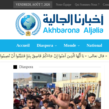
VENDREDI, AOÛT 7, 2026
Notre Équipe
Qui Sommes-Nous ?
Cont
Accueil
Diaspora
Monde
National
Diaspora