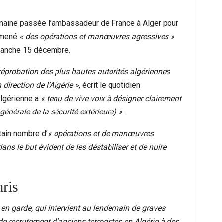
emaine passée l’ambassadeur de France à Alger pour
r mené
« des opérations et manœuvres agressives »
imanche 15 décembre.
 réprobation des plus hautes autorités algériennes
irection de l’Algérie »
, écrit le quotidien
 algérienne a
« tenu de vive voix à désigner clairement
générale de la sécurité extérieure) »
.
tain nombre d’
« opérations et de manœuvres
ans le but évident de les déstabiliser et de nuire
aris
n garde, qui intervient au lendemain de graves
e recrutement d’anciens terroristes en Algérie à des