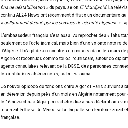
fins de déstabilisation »
du pays, selon
El Moudjahid
. La télévi
continu AL24 News ont récemment diffusé un documentaire qui a
« brillamment déjoué par les services de sécurité algériens »
, ra
L’ambassadeur français s’est aussi vu reprocher des « faits tou
seulement de l’acte inamical, mais bien d’une volonté notoire de
d’Algérie. Il s’agit de « rencontres organisées dans les murs de 
Algérie et reconnues comme telles, réunissant, autour de diplo
agents consulaires relevant de la DGSE, des personnes connues 
les institutions algériennes », selon ce journal.
Ce nouvel épisode de tensions entre Alger et Paris survient alo
en détention depuis près d’un mois en Algérie notamment pour « att
le 16 novembre à Alger pourrait être due à ses déclarations sur 
reprenait la thèse du Maroc selon laquelle son territoire aurait é
française.