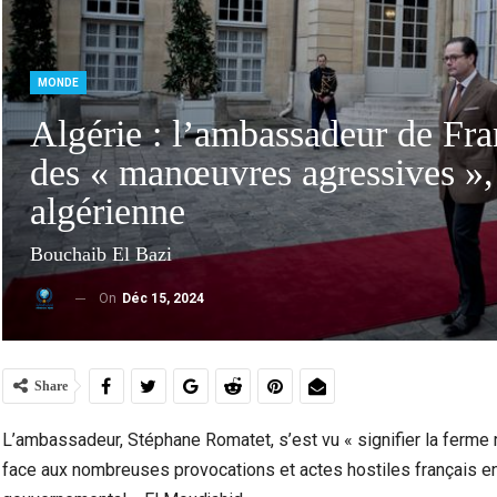
MONDE
Algérie : l’ambassadeur de Fr
des « manœuvres agressives », 
algérienne
Bouchaib El Bazi
On
Déc 15, 2024
Violence Urbaine À Bruxelles : Quand Un Geste
Ceuta :
Anodin Révèle Les Fractures…
Share
L’ambassadeur, Stéphane Romatet, s’est vu « signifier la ferme 
face aux nombreuses provocations et actes hostiles français en di