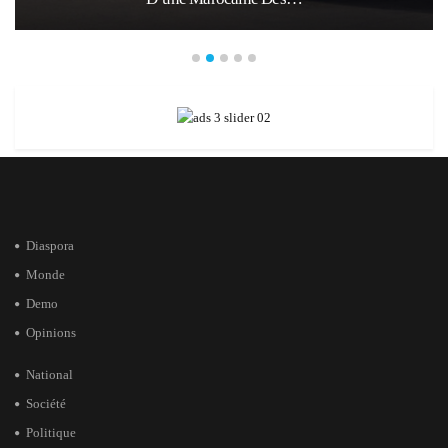
Diaspora
Monde
Demo
Opinions
National
Société
Politique