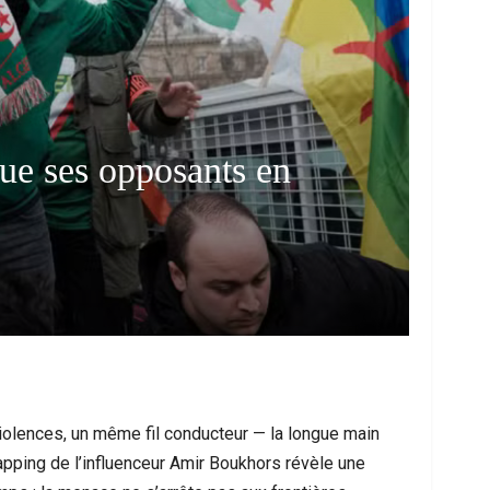
ue ses opposants en
 Les Messages Qui Poussent Au Départ, Le
Ceuta Face À Un
Miroir D’un Malaise Social Plus…
Entre U
iolences, un même fil conducteur — la longue main
napping de l’influenceur Amir Boukhors révèle une