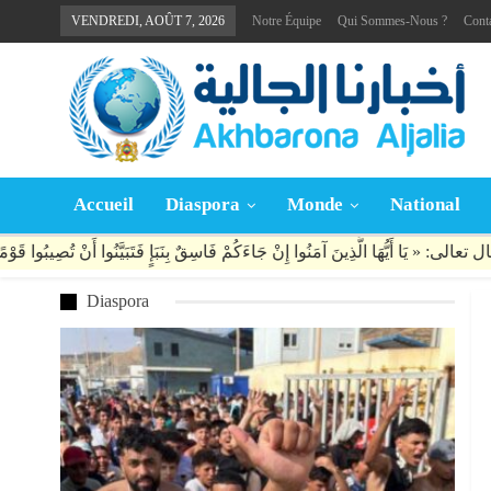
VENDREDI, AOÛT 7, 2026
Notre Équipe
Qui Sommes-Nous ?
Cont
Accueil
Diaspora
Monde
National
Diaspora