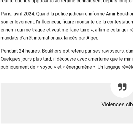
réalité que les opposants au régime connaissent depuis longtem
Paris, avril 2024. Quand la police judiciaire informe Amir Boukh
son enlèvement, l’influenceur, figure montante de la contestation 
ennemi qui me traque et veut me faire taire », affirme celui qui,
mandats d’arrêt internationaux lancés par Alger.
Pendant 24 heures, Boukhors est retenu par ses ravisseurs, dans
Quelques jours plus tard, il découvre avec amertume que le minis
publiquement de « voyou » et « énergumène ». Un langage révéla
Violences ci