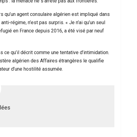
ps : la menace ne s’arrête pas aux frontières.
ors qu’un agent consulaire algérien est impliqué dans
anti-régime, n’est pas surpris. « Je n’ai qu’un seul
 réfugié en France depuis 2016, a été visé par neuf
 ce qu’il décrit comme une tentative d’intimidation.
tère algérien des Affaires étrangères le qualifie
teur d’une hostilité assumée.
blées