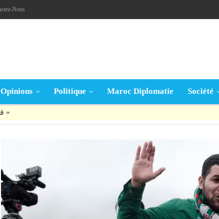
actez-Nous
Opinions
Politique
Maroc Diplomatie
Société
قال تعالى: « يَا أَيُّهَا الَّذِينَ آمَنُوا إِنْ جَاءَكُمْ فَاسِقٌ بِنَبَإٍ فَتَبَيَّنُوا أَنْ تُصِيبُوا قَوْمًا بِجَهَالَةٍ فَتُصْبِحُوا عَلَى مَا فَعَلْتُمْ نَادِمِينَ »