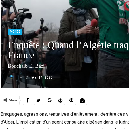
MONDE
Enquête : Quand l’Algérie traq
France
Bouchaib El Bazi
On
Avr 14, 2025
Violence Urbaine À Bruxelles : Quand Un Geste
Ceuta :
Anodin Révèle Les Fractures…
Share
Braquages, agressions, tentatives d’enlèvement : derrière ces v
d’Alger. L’implication d’un agent consulaire algérien dans le kid