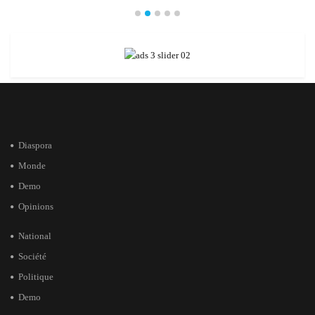
Diaspora
Monde
Demo
Opinions
National
Société
Politique
Demo