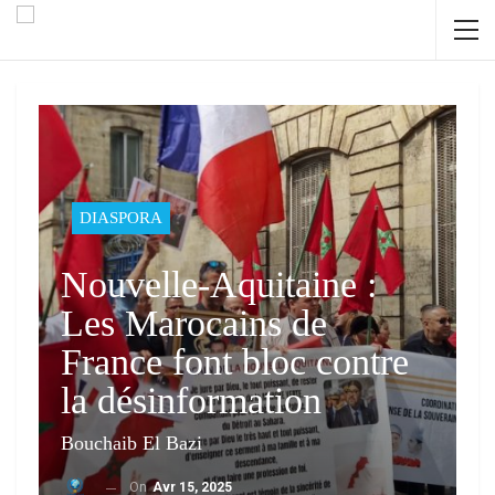
DIASPORA
Nouvelle-Aquitaine :
Les Marocains de
France font bloc contre
la désinformation
Bouchaib El Bazi
On
Avr 15, 2025