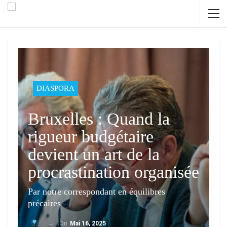
DIASPORA
Bruxelles : Quand la
rigueur budgétaire
devient un art de la
procrastination organisée
Par notre correspondant en équilibres
précaires
On
Mai 16, 2025