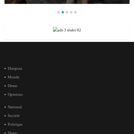
Diaspora
Monde
Demo
Opinions
National
Société
Politique
Demo