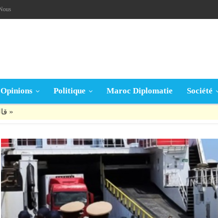
-Nous
Opinions
Politique
Maroc Diplomatie
Société
قال تعالى: « يَا أَيُّهَا الَّذِينَ آمَنُوا إِنْ جَاءَكُمْ فَاسِقٌ بِنَبَإٍ فَتَبَيَّنُوا أَنْ تُصِيبُوا قَوْمًا بِجَهَالَةٍ فَتُصْبِحُوا عَلَى مَا فَعَلْتُمْ نَادِمِينَ »