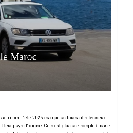
 le Maroc
me À Nador : Les Circonstances D’un
Mort D’un Resso
cident De Quad Qui Bouleverse La…
Interpel
 son nom : l’été 2025 marque un tournant silencieux
et leur pays d’origine. Ce n’est plus une simple baisse