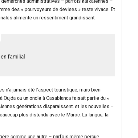
es démarches administratives – parfois kafkaïennes –
omme des « pourvoyeurs de devises » reste vivace. Et
ionales alimente un ressentiment grandissant.
ien familial
 n’a jamais été l’aspect touristique, mais bien
à Oujda ou un oncle à Casablanca faisait partie du «
ciennes générations disparaissent, et les nouvelles –
beaucoup plus distendu avec le Maroc. La langue, la
angère comme une autre – parfois même perçue