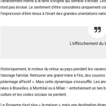
l’attachement même à la terre d’origine qui semble s’éroder. L
n’ont pas évolué. Le sentiment d’être considérés uniquement c
l’impression d’être tenus à l’écart des grandes orientations nat
L’effilochement du l
Historiquement, le moteur du retour au pays pendant les vacances
l’ancrage familial. Retrouver une grand-mère à Fès, des cousins 
pèlerinage affectif ». Mais cette dynamique s’essouffle. Les an
nées à Bruxelles, à Montréal ou à Milan – entretiennent un lien 
culture et les codes sociaux se perdent.
Le Royaume n’est plus « la maison », mais une destination étr