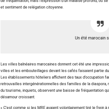
de fréquentation, mais l’expression d’un malaise profond, où se
et sentiment de relégation citoyenne.
Un été marocain 
Les villes balnéaires marocaines donnent cet été une impressio
villes et les embouteillages devant les cafés faisaient partie 
Les établissements hôteliers affichent des taux d’occupation fa
retrouvailles intergénérationnelles des familles de la diaspora,
du tourisme, inquiets, observent une baisse de fréquentation qu’
désamour croissant.
« C’est comme si les MRE avaient volontairement tiré le frein à m