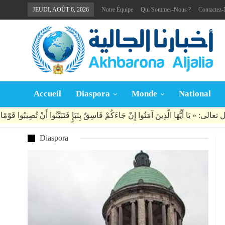
JEUDI, AOÛT 6, 2026
Notre Équipe
Qui Sommes-Nous ?
Contactez
Accueil
Diaspora
Monde
National
Diaspora