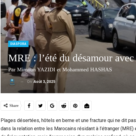
DIASPORA
MRE : l’été du désamour avec
Par Mimoun YAZIDI et Mohammed HASHAS
On
Août 3, 2025
Marocains Du Monde : Le Maroc Investit-Il
Dra
Suffisamment Dans Les Enfants De Sa…
Ac
Share
Plages désertées, hôtels en berne et une fracture qui ne dit pas
dans la relation entre les Marocains résidant à l’étranger (MRE) 