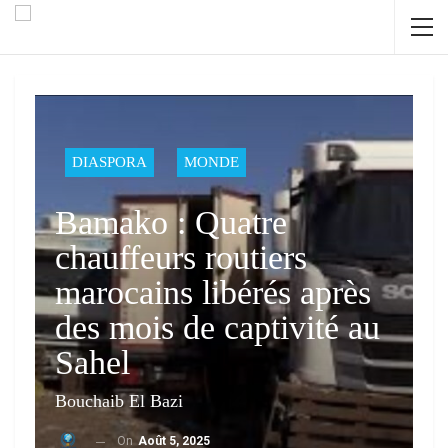
DIASPORA
MONDE
Bamako : Quatre
chauffeurs routiers
marocains libérés après
des mois de captivité au
Sahel
Bouchaib El Bazi
On
Août 5, 2025