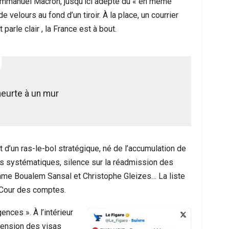
. Emmanuel Macron, jusqu’ici adepte du « en même
velours au fond d’un tiroir. À la place, un courrier
parle clair , la France est à bout.
heurte à un mur
 d’un ras-le-bol stratégique, né de l’accumulation de
ves systématiques, silence sur la réadmission des
mme Boualem Sansal et Christophe Gleizes… La liste
a Cour des comptes.
gences ». À l’intérieur
spension des visas