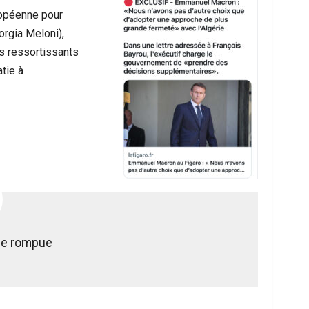
ropéenne pour
rgia Meloni),
es ressortissants
tie à
ce rompue