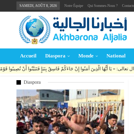
SAMEDI, AOÛT 8, 2026
Notre Équipe
Qui Sommes-Nous ?
Contact
Accueil
Diaspora
Monde
National
Diaspora