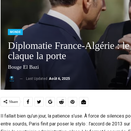
MONDE
Diplomatie France-Algérie : le
claque la porte
Bouge El Bazi
Last Updated
Août 6, 2025
Violence Urbaine À Bruxelles : Quand Un Geste
Ceuta :
Anodin Révèle Les Fractures…
Share
Il fallait bien qu’un jour, la patience s’use. À force de silences p
entre sourds, Paris finit par poser le stylo : l’accord de 2013 s