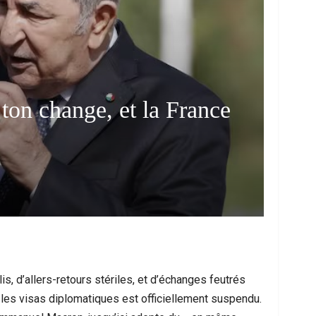
 ton change, et la France
 Les Messages Qui Poussent Au Départ, Le
Ceuta Face À Un
Miroir D’un Malaise Social Plus…
Entre U
olis, d’allers-retours stériles, et d’échanges feutrés
ur les visas diplomatiques est officiellement suspendu.