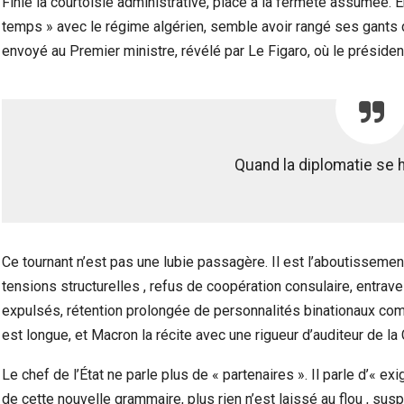
Finie la courtoisie administrative, place à la fermeté assumée
temps » avec le régime algérien, semble avoir rangé ses gants de 
envoyé au Premier ministre, révélé par Le Figaro, où le président 
Quand la diplomatie se 
Ce tournant n’est pas une lubie passagère. Il est l’aboutissement
tensions structurelles , refus de coopération consulaire, entra
expulsés, rétention prolongée de personnalités binationaux co
est longue, et Macron la récite avec une rigueur d’auditeur de l
Le chef de l’État ne parle plus de « partenaires ». Il parle d’« exi
de cette nouvelle grammaire, plus rien n’est laissé au flou , su