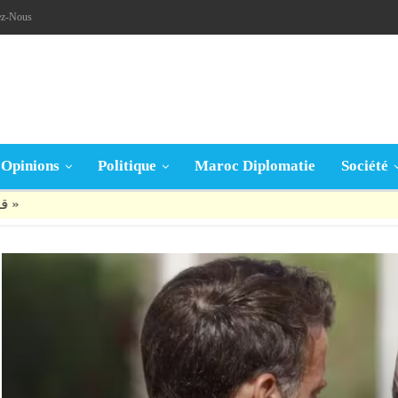
ez-Nous
Opinions
Politique
Maroc Diplomatie
Société
قال تعالى: « يَا أَيُّهَا الَّذِينَ آمَنُوا إِنْ جَاءَكُمْ فَاسِقٌ بِنَبَإٍ فَتَبَيَّنُوا أَنْ تُصِيبُوا قَوْمًا بِجَهَالَةٍ فَتُصْبِحُوا عَلَى مَا فَعَلْتُمْ نَادِمِينَ »