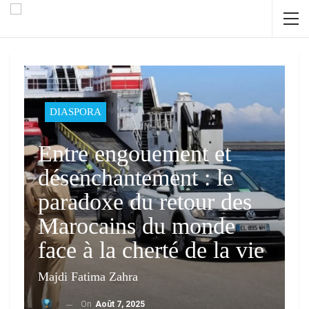
DIASPORA
Entre engouement et
désenchantement : le
paradoxe du retour des
Marocains du monde
face à la cherté de la vie
Majdi Fatima Zahra
On
Août 7, 2025