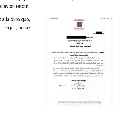
’avion retour.
 à la dure que,
r léger , on ne