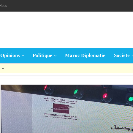
-Nous
Opinions
Politique
Maroc Diplomatie
Société
قال تعالى: « يَا أَيُّهَا الَّذِينَ آمَنُوا إِنْ جَاءَكُمْ فَاسِقٌ بِنَبَإٍ فَتَبَيَّنُوا أَنْ تُصِيبُوا قَوْمًا بِجَهَالَةٍ فَتُصْبِحُوا عَلَى مَا فَعَلْتُمْ نَادِمِينَ »