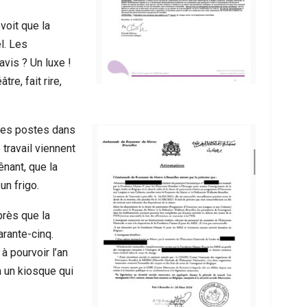
évoit que la
l. Les
avis ? Un luxe !
re, fait rire,
 des postes dans
travail viennent
ênant, que la
un frigo.
près que la
rante-cinq.
à pourvoir l’an
à un kiosque qui