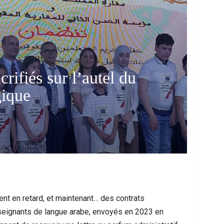
rifiés sur l’autel du
gique
me À Nador : Les Circonstances D’un
Mort D’un Resso
cident De Quad Qui Bouleverse La…
Interpel
vent en retard, et maintenant… des contrats
nseignants de langue arabe, envoyés en 2023 en