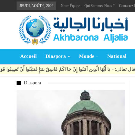
JEUDI, AOÛT 6, 2026
Notre Équipe
Qui Sommes-Nous ?
Contactez
Accueil
Diaspora
Monde
National
Diaspora