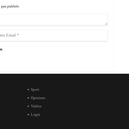
a pas publiée.
t.
Sport
Opinions
Vidéos
Login