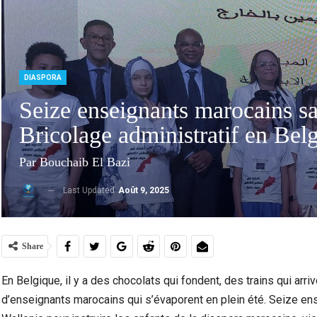
DIASPORA
Seize enseignants marocains sac
Bricolage administratif en Bel
Par Bouchaib El Bazi
Last Updated
Août 9, 2025
Marocains Du Monde : Le Maroc Investit-Il
Dra
Suffisamment Dans Les Enfants De Sa…
Ac
Share
En Belgique, il y a des chocolats qui fondent, des trains qui arri
d’enseignants marocains qui s’évaporent en plein été. Seize e