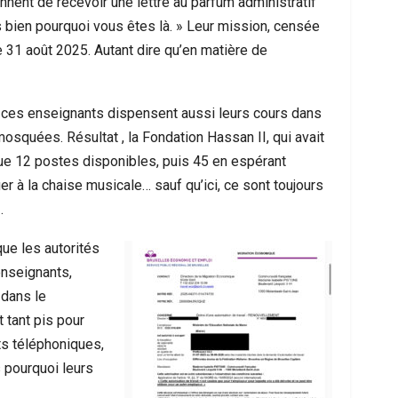
nnent de recevoir une lettre au parfum administratif
ès bien pourquoi vous êtes là. » Leur mission, censée
 31 août 2025. Autant dire qu’en matière de
que ces enseignants dispensent aussi leurs cours dans
squées. Résultat , la Fondation Hassan II, qui avait
 que 12 postes disponibles, puis 45 en espérant
r à la chaise musicale… sauf qu’ici, ce sont toujours
.
ue les autorités
enseignants,
 dans le
t tant pis pour
ts téléphoniques,
 pourquoi leurs