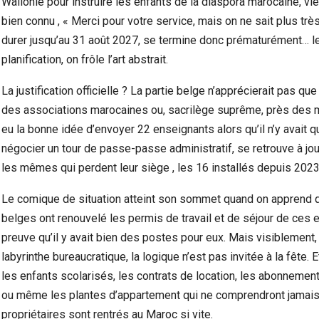
Wallonie pour instruire les enfants de la diaspora marocaine, vie
bien connu , « Merci pour votre service, mais on ne sait plus tr
durer jusqu’au 31 août 2027, se termine donc prématurément… le
planification, on frôle l’art abstrait.
La justification officielle ? La partie belge n’apprécierait pas 
des associations marocaines ou, sacrilège suprême, près des mo
eu la bonne idée d’envoyer 22 enseignants alors qu’il n’y avait
négocier un tour de passe-passe administratif, se retrouve à joue
les mêmes qui perdent leur siège , les 16 installés depuis 2023
Le comique de situation atteint son sommet quand on apprend q
belges ont renouvelé les permis de travail et de séjour de ces 
preuve qu’il y avait bien des postes pour eux. Mais visiblement,
labyrinthe bureaucratique, la logique n’est pas invitée à la fête. E
les enfants scolarisés, les contrats de location, les abonnemen
ou même les plantes d’appartement qui ne comprendront jamais
propriétaires sont rentrés au Maroc si vite.