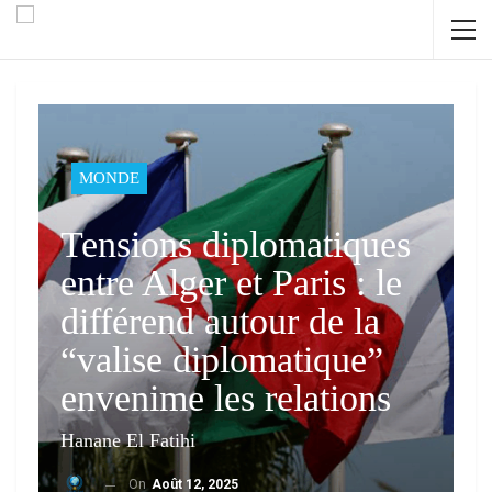
MONDE
Tensions diplomatiques
entre Alger et Paris : le
différend autour de la
“valise diplomatique”
envenime les relations
Hanane El Fatihi
On
Août 12, 2025