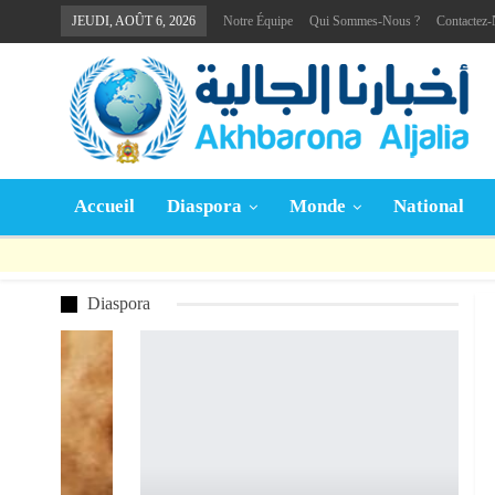
JEUDI, AOÛT 6, 2026
Notre Équipe
Qui Sommes-Nous ?
Contactez
Accueil
Diaspora
Monde
National
Diaspora