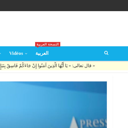
النسخة العربية
Vidéos
العربية
قال تعالى: « يَا أَيُّهَا الَّذِينَ آمَنُوا إِنْ جَاءَكُمْ فَاسِقٌ بِنَبَإٍ فَتَبَيَّنُوا أَنْ تُصِيبُوا قَوْمًا بِجَهَالَةٍ فَتُصْبِحُوا عَلَى مَا فَعَلْتُمْ نَادِمِينَ »