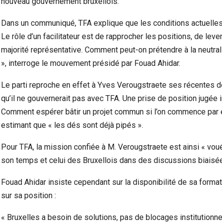
nouveau gouvernement bruxellois.
Dans un communiqué, TFA explique que les conditions actuelles 
Le rôle d’un facilitateur est de rapprocher les positions, de lev
majorité représentative. Comment peut-on prétendre à la neutral
», interroge le mouvement présidé par Fouad Ahidar.
Le parti reproche en effet à Yves Verougstraete ses récentes dé
qu’il ne gouvernerait pas avec TFA. Une prise de position jugée i
Comment espérer bâtir un projet commun si l’on commence par ex
estimant que « les dés sont déjà pipés ».
Pour TFA, la mission confiée à M. Verougstraete est ainsi « vou
son temps et celui des Bruxellois dans des discussions biaisée
Fouad Ahidar insiste cependant sur la disponibilité de sa formati
sur sa position :
« Bruxelles a besoin de solutions, pas de blocages institutionn