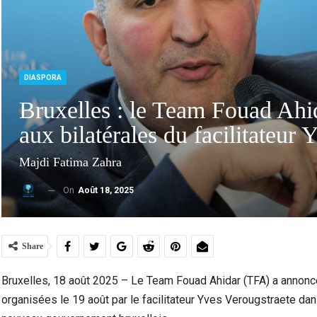
DIASPORA
Bruxelles : le Team Fouad Ahid
aux bilatérales du facilitateur
Majdi Fatima Zahra
On
Août 18, 2025
Ceuta Face À Une Nouvelle Vague Migratoire :
Entre Urgence Humanitaire,…
Share
Bruxelles, 18 août 2025 – Le Team Fouad Ahidar (TFA) a annoncé 
organisées le 19 août par le facilitateur Yves Verougstraete da