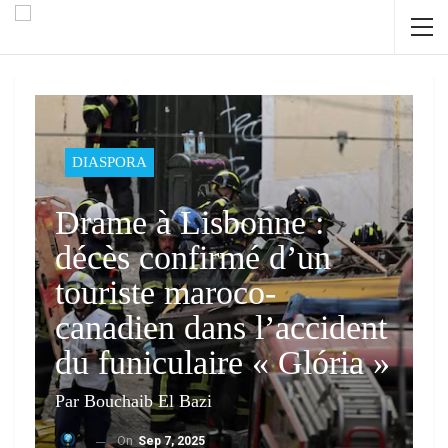
DIASPORA
Drame à Lisbonne :
décès confirmé d’un
touriste maroco-
canadien dans l’accident
du funiculaire « Glória »
Par Bouchaib El Bazi
On
Sep 7, 2025