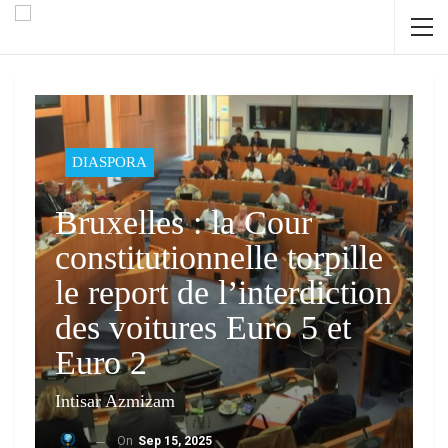
DIASPORA
Bruxelles : la Cour
constitutionnelle torpille
le report de l’interdiction
des voitures Euro 5 et
Euro 2
Intisar Azmizam
On
Sep 15, 2025