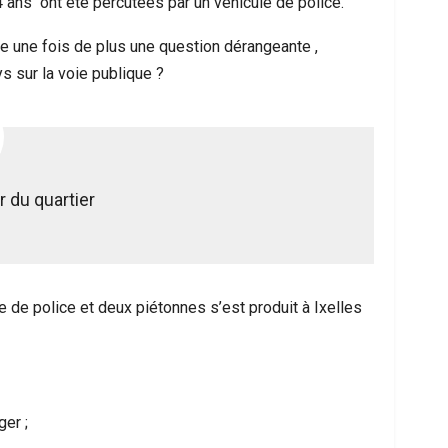
 ans ont été percutées par un véhicule de police.
ve une fois de plus une question dérangeante ,
ys sur la voie publique ?
 du quartier
 de police et deux piétonnes s’est produit à Ixelles
er ;