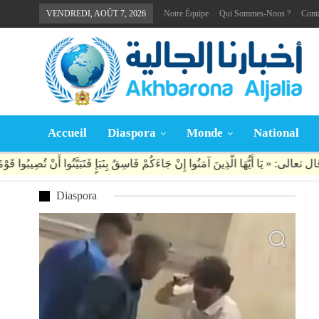
VENDREDI, AOÛT 7, 2026
Notre Équipe
Qui Sommes-Nous ?
Cont
Accueil
Diaspora
Monde
National
Diaspora