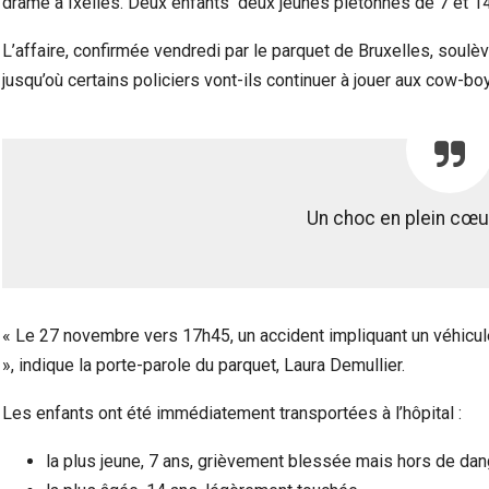
drame à Ixelles. Deux enfants deux jeunes piétonnes de 7 et 14
L’affaire, confirmée vendredi par le parquet de Bruxelles, soulè
jusqu’où certains policiers vont-ils continuer à jouer aux cow-bo
Un choc en plein cœur
« Le 27 novembre vers 17h45, un accident impliquant un véhicule
», indique la porte-parole du parquet, Laura Demullier.
Les enfants ont été immédiatement transportées à l’hôpital :
la plus jeune, 7 ans, grièvement blessée mais hors de dang