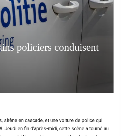
ains policiers conduisent
 Face À Une Nouvelle Vague Migratoire :
Molenbeek Sous 
Entre Urgence Humanitaire,…
D’une Atta
, sirène en cascade, et une voiture de police qui
. Jeudi en fin d’après-midi, cette scène a tourné au