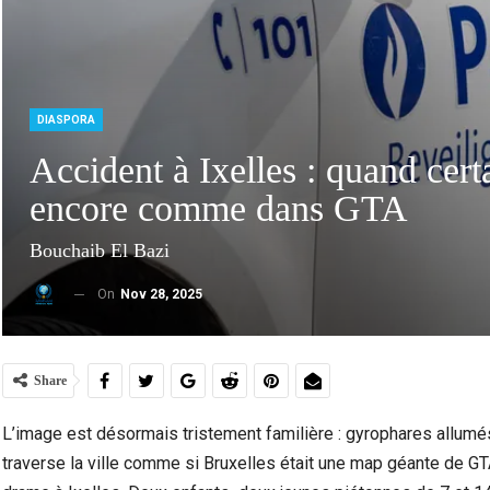
DIASPORA
Accident à Ixelles : quand cert
encore comme dans GTA
Bouchaib El Bazi
On
Nov 28, 2025
Ceuta : Les Messages Qui Poussent Au Départ, Le
Ceuta
Miroir D’un Malaise Social Plus…
Share
L’image est désormais tristement familière : gyrophares allumés
traverse la ville comme si Bruxelles était une map géante de GTA