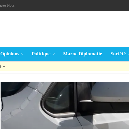
actez-Nous
Opinions
Politique
Maroc Diplomatie
Société
قال تعالى: « يَا أَيُّهَا الَّذِينَ آمَنُوا إِنْ جَاءَكُمْ فَاسِقٌ بِنَبَإٍ فَتَبَيَّنُوا أَنْ تُصِيبُوا قَوْمًا بِجَهَالَةٍ فَتُصْبِحُوا عَلَى مَا فَعَلْتُمْ نَادِمِينَ »