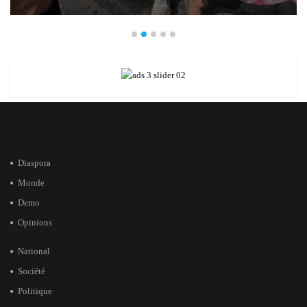
Diaspora
Monde
Demo
Opinions
National
Société
Politique