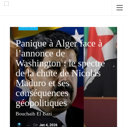
MONDE
Panique à Alger face à
l’annonce de
Washington : le spectre
de la chute de Nicolás
Maduro et ses
conséquences
géopolitiques
Bouchaib El Bazi
On
Jan 4, 2026