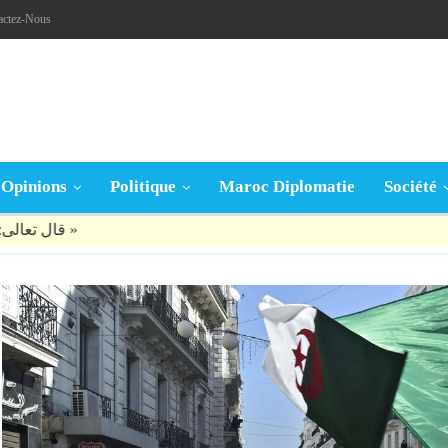
actez-Nous
Opinions
Politique
Maroc Diplomatie
Société
قال تعالى: « يَا أَيُّهَا الَّذِينَ آمَنُوا إِنْ جَاءَكُمْ فَاسِقٌ بِنَبَإٍ فَتَبَيَّنُوا أَنْ تُصِيبُوا قَوْمًا بِجَهَالَةٍ فَتُصْبِحُوا عَلَى مَا فَعَلْتُمْ نَادِمِينَ »