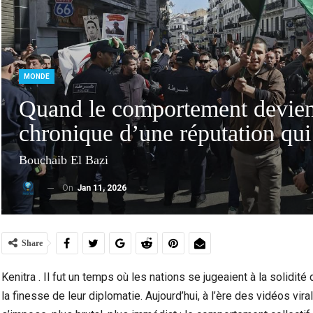
MONDE
Quand le comportement devient 
chronique d’une réputation qu
Bouchaib El Bazi
On
Jan 11, 2026
Ceuta : Les Messages Qui Poussent Au Départ, Le
Ceuta
Miroir D’un Malaise Social Plus…
Share
Kenitra . Il fut un temps où les nations se jugeaient à la solidité 
la finesse de leur diplomatie. Aujourd’hui, à l’ère des vidéos vi