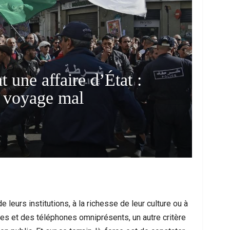
une affaire d’État :
i voyage mal
 Face À Une Nouvelle Vague Migratoire :
Prestations Socia
Entre Urgence Humanitaire,…
L’affair
de leurs institutions, à la richesse de leur culture ou à
rales et des téléphones omniprésents, un autre critère