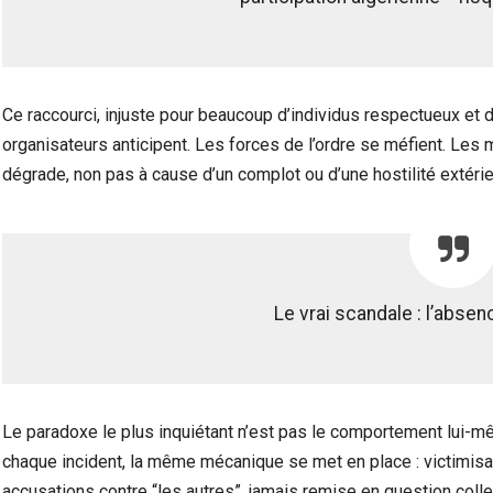
Ce raccourci, injuste pour beaucoup d’individus respectueux et d
organisateurs anticipent. Les forces de l’ordre se méfient. Les m
dégrade, non pas à cause d’un complot ou d’une hostilité extéri
Le vrai scandale : l’absen
Le paradoxe le plus inquiétant n’est pas le comportement lui-mê
chaque incident, la même mécanique se met en place : victimis
accusations contre “les autres”, jamais remise en question coll