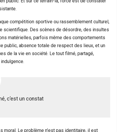
n public. Et sur ce terrain-là, force est de constater
istante.
haque compétition sportive ou rassemblement culturel,
e scientifique. Des scènes de désordre, des insultes
ations matérielles, parfois même des comportements
e public, absence totale de respect des lieux, et un
s de la vie en société. Le tout filmé, partagé,
 indulgence.
hé, c’est un constat
ès moral. Le problème n’est pas identitaire, il est