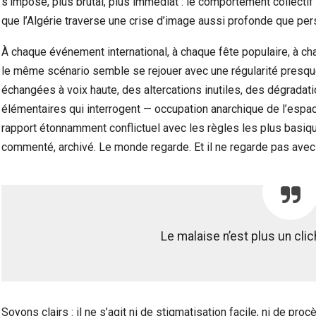
s’impose, plus brutal, plus immédiat : le comportement collectif e
que l’Algérie traverse une crise d’image aussi profonde que pers
À chaque événement international, à chaque fête populaire, à c
le même scénario semble se rejouer avec une régularité presqu
échangées à voix haute, des altercations inutiles, des dégrad
élémentaires qui interrogent — occupation anarchique de l’espac
rapport étonnamment conflictuel avec les règles les plus basique
commenté, archivé. Le monde regarde. Et il ne regarde pas avec
Le malaise n’est plus un clic
Soyons clairs : il ne s’agit ni de stigmatisation facile, ni de proc