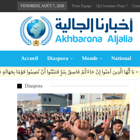
VENDREDI, AOÛT 7, 2026
Notre Équipe
Qui Sommes-Nous ?
Cont
Accueil
Diaspora
Monde
National
Diaspora