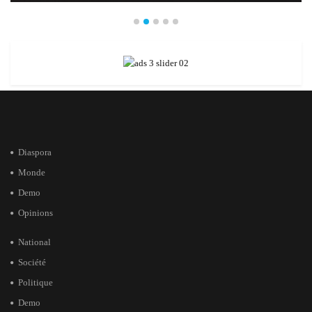
Diaspora
Monde
Demo
Opinions
National
Société
Politique
Demo