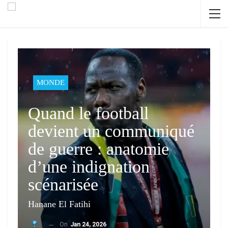
MONDE
Quand le football
devient un communiqué
de guerre : anatomie
d’une indignation
scénarisée
Hanane El Fatihi
On
Jan 24, 2026