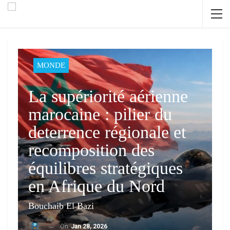
MONDE
La supériorité aérienne
marocaine : pilier du
deterrence régionale et
recomposition des
équilibres stratégiques
en Afrique du Nord
Bouchaib El Bazi
On
Jan 28, 2026