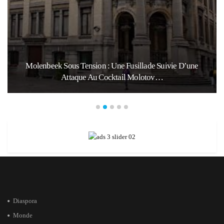
Tension : Une Fusillade Suivie D’une
Marocains Du Mond
que Au Cocktail Molotov…
Da
Diaspora
Monde