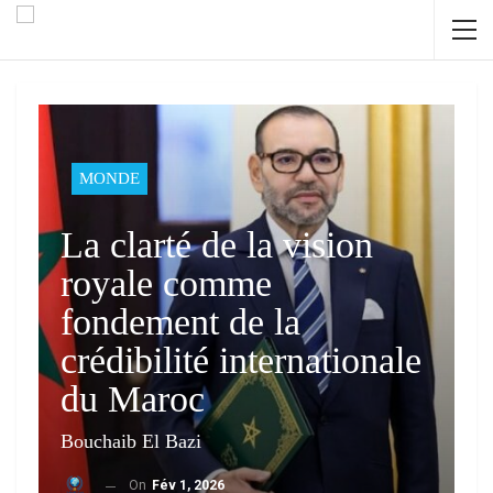
MONDE
La clarté de la vision
royale comme
fondement de la
crédibilité internationale
du Maroc
Bouchaib El Bazi
On
Fév 1, 2026